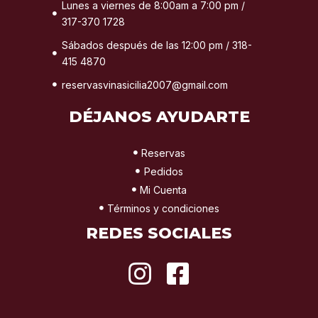
Lunes a viernes de 8:00am a 7:00 pm /
317-370 1728
Sábados después de las 12:00 pm / 318-
415 4870
reservasvinasicilia2007@gmail.com
DÉJANOS AYUDARTE
Reservas
Pedidos
Mi Cuenta
Términos y condiciones
REDES SOCIALES
I
F
n
a