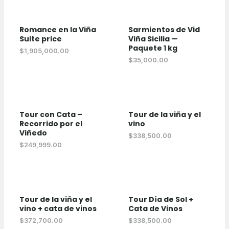
Romance en la Viña
Sarmientos de Vid
Suite price
Viña Sicilia —
Paquete 1 kg
$
1,905,000.00
$
35,000.00
Tour con Cata –
Tour de la viña y el
Recorrido por el
vino
Viñedo
$
338,500.00
$
249,999.00
Tour de la viña y el
Tour Día de Sol +
vino + cata de vinos
Cata de Vinos
$
372,700.00
$
338,500.00