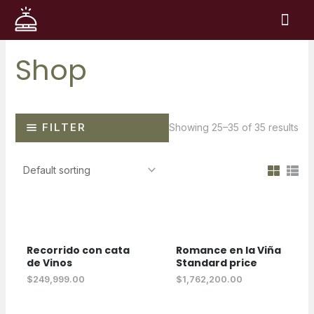
Ir
Me
al
contenido
Shop
FILTER
Showing 25–35 of 35 results
Recorrido con cata
Romance en la Viña
de Vinos
Standard price
$
249,999.00
$
1,762,200.00