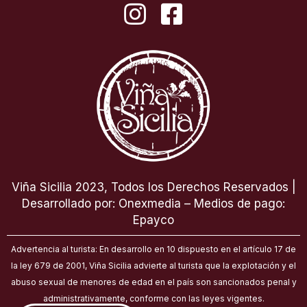
I
F
n
a
s
c
t
e
a
b
g
o
r
o
a
k
Viña Sicilia 2023, Todos los Derechos Reservados |
m
-
Desarrollado por: Onexmedia – Medios de pago:
Epayco
s
Advertencia al turista: En desarrollo en 10 dispuesto en el artículo 17 de
q
la ley 679 de 2001, Viña Sicilia advierte al turista que la explotación y el
u
abuso sexual de menores de edad en el país son sancionados penal y
administrativamente, conforme con las leyes vigentes.