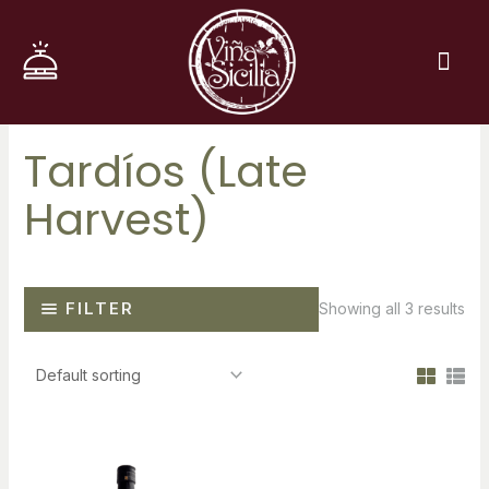
Ir
al
Me
contenido
Tardíos (Late
Harvest)
FILTER
Showing all 3 results