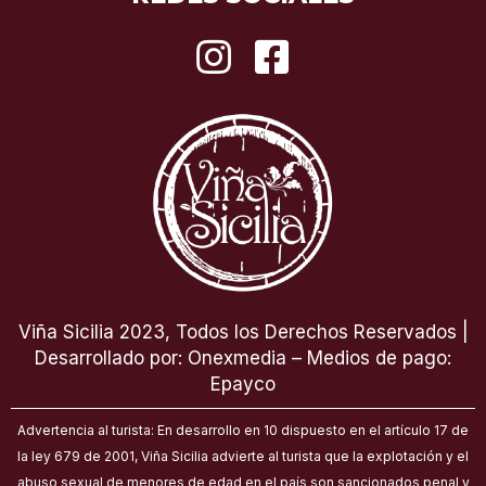
I
F
n
a
s
c
t
e
a
b
g
o
r
o
a
k
Viña Sicilia 2023, Todos los Derechos Reservados |
m
-
Desarrollado por: Onexmedia – Medios de pago:
Epayco
s
Advertencia al turista: En desarrollo en 10 dispuesto en el artículo 17 de
q
la ley 679 de 2001, Viña Sicilia advierte al turista que la explotación y el
abuso sexual de menores de edad en el país son sancionados penal y