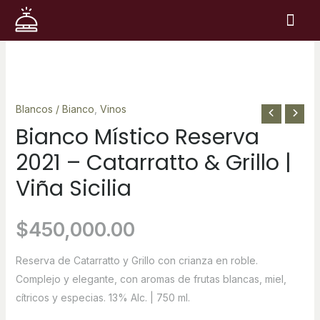
Ir
Me
al
contenido
Bianco
Místico
Reserva
Blancos / Bianco
,
Vinos
2021
Bianco Místico Reserva
–
2021 – Catarratto & Grillo |
Catarratto
&
Viña Sicilia
Grillo
|
$
450,000.00
Viña
Sicilia
Reserva de Catarratto y Grillo con crianza en roble.
quantity
Complejo y elegante, con aromas de frutas blancas, miel,
cítricos y especias. 13% Alc. | 750 ml.