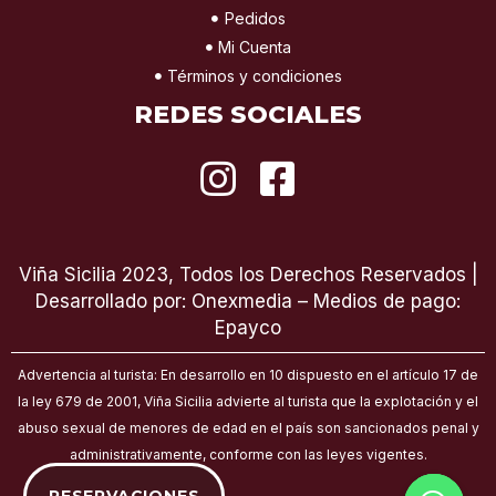
Pedidos
Mi Cuenta
Términos y condiciones
REDES SOCIALES
I
F
n
a
s
c
Viña Sicilia 2023, Todos los Derechos Reservados |
t
e
Desarrollado por: Onexmedia – Medios de pago:
a
b
Epayco
g
o
Advertencia al turista: En desarrollo en 10 dispuesto en el artículo 17 de
la ley 679 de 2001, Viña Sicilia advierte al turista que la explotación y el
r
o
abuso sexual de menores de edad en el país son sancionados penal y
a
k
administrativamente, conforme con las leyes vigentes.